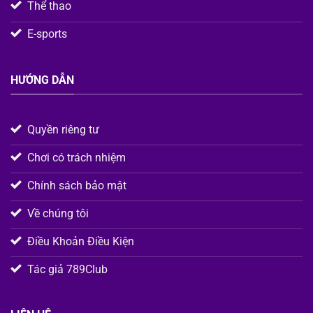
Thể thao
E-sports
HƯỚNG DẪN
Quyền riêng tư
Chơi có trách nhiệm
Chính sách bảo mật
Về chúng tôi
Điều Khoản Điều Kiện
Tác giả 789Club