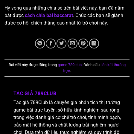
Hy vọng qua những chia sẻ trên bài viết này, bạn đã nắm
bắt được
cách chia bài baccarat
. Chúc các bạn sẽ giành
được cơ hội chiến thắng cao nhất từ trò chơi này.
Bài viết này được đăng trong
game 789club
. Đánh dấu
liên kết thường
trực
.
TÁC GIẢ 789CLUB
Tác giả 789Club là chuyên gia phân tích thị trường
game bài trực tuyến, sở hữu kinh nghiệm sâu rộng
trong việc đánh giá cơ chế trò chơi, tính minh bạch,
bảo mật hệ thống và chất lượng trải nghiệm người
chơi. Dựa trên dữ liệu thực nghiệm và quy trình đối