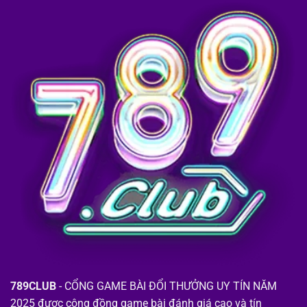
Phục
Dễ
Vụ
Trúng
Soi
Cầu
Chuẩn
789CLUB
- CỔNG GAME BÀI ĐỔI THƯỞNG UY TÍN NĂM
2025 được cộng đồng game bài đánh giá cao và tín