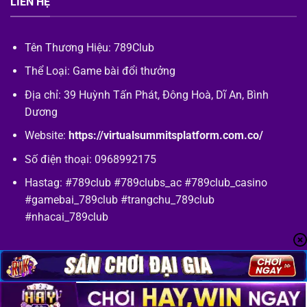
LIÊN HỆ
Tên Thương Hiệu: 789Club
Thể Loại: Game bài đổi thưởng
Địa chỉ: 39 Huỳnh Tấn Phát, Đông Hoà, Dĩ An, Bình
Dương
Website:
https://virtualsummitsplatform.com.co/
Số điện thoại: 0968992175
Hastag: #789club #789clubs_ac #789club_casino
#gamebai_789club #trangchu_789club
#nhacai_789club
Copyright 2024 © 789Club | Cổng Game Bài Uy Tín Số 1 Việt Nam