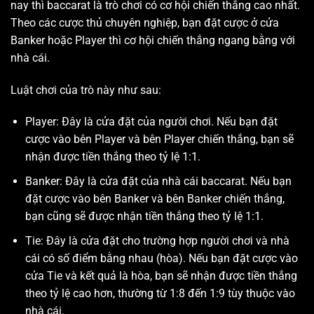
nay thì baccarat là trò chơi có cơ hội chiến thắng cao nhất.
Theo các cược thủ chuyên nghiệp, bạn đặt cược ở cửa
Banker hoặc Player thì cơ hội chiến thắng ngang bằng với
nhà cái.
Luật chơi của trò này như sau:
Player: Đây là cửa đặt của người chơi. Nếu bạn đặt
cược vào bên Player và bên Player chiến thắng, bạn sẽ
nhận được tiền thắng theo tỷ lệ 1:1.
Banker: Đây là cửa đặt của nhà cái baccarat. Nếu bạn
đặt cược vào bên Banker và bên Banker chiến thắng,
bạn cũng sẽ được nhận tiền thắng theo tỷ lệ 1:1.
Tie: Đây là cửa đặt cho trường hợp người chơi và nhà
cái có số điểm bằng nhau (hòa). Nếu bạn đặt cược vào
cửa Tie và kết quả là hòa, bạn sẽ nhận được tiền thắng
theo tỷ lệ cao hơn, thường từ 1:8 đến 1:9 tùy thuộc vào
nhà cái.