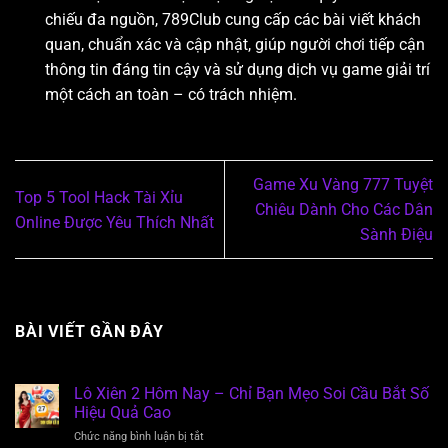
chiếu đa nguồn, 789Club cung cấp các bài viết khách
quan, chuẩn xác và cập nhật, giúp người chơi tiếp cận
thông tin đáng tin cậy và sử dụng dịch vụ game giải trí
một cách an toàn – có trách nhiệm.
Game Xu Vàng 777 Tuyệt
Top 5 Tool Hack Tài Xỉu
Chiêu Dành Cho Các Dân
Online Được Yêu Thích Nhất
Sành Điệu
BÀI VIẾT GẦN ĐÂY
Lô Xiên 2 Hôm Nay – Chỉ Bạn Mẹo Soi Cầu Bắt Số
Hiệu Quả Cao
Chức năng bình luận bị tắt
ở