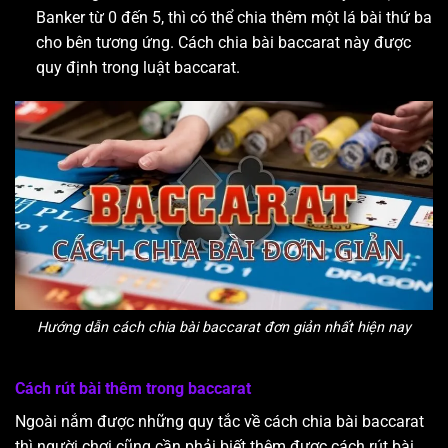
Banker từ 0 đến 5, thì có thể chia thêm một lá bài thứ ba
cho bên tương ứng. Cách chia bài baccarat này được
quy định trong luật baccarat.
Hướng dẫn cách chia bài baccarat đơn giản nhất hiện nay
Cách rút bài thêm trong baccarat
Ngoài nắm được những quy tắc về cách chia bài baccarat
thì người chơi cũng cần phải biết thêm được cách rút bài