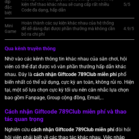
dịp
kiện thể thao khác nhau sẽ cung cấp rất nhiều
5/5
đặc
Code đa dạng, hấp dẫn
biệt
Hoàn thành các sự kiện khác nhau của hệ thống
Mini
để dễ dàng đạt được phần thưởng mà không cần
4.9/5
Game
bỏ ra chi phí
Qua kênh truyền thông
Nhờ vào các kênh thông tin khác nhau của sân chơi, hội
viên có thể đạt được vô vàn phần thưởng hấp dẫn khác
nhau. Đây là
cách nhận Giftcode 789Club miễn phí
phổ
biến nhất có thể sử dụng, cực kỳ an toàn, không rủi ro. Hiện
tại, một số lựa chọn cực kỳ tối ưu nên cân nhắc lựa chọn
bao gồm Fanpage, Group cộng đồng, Email,…
Cách nhận Giftcode 789Club miễn phí và thao
tác quan trọng
Nghiên cứu
cách nhận Giftcode 789Club miễn phí
đòi hỏi
hội viên phải biết về các thao tác khác nhau. Việc nhập