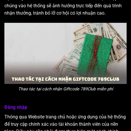
chúng vào hệ thống sẽ ảnh hưởng trực tiếp đến quá trình
nhận thưởng, tránh bỏ lỡ cơ hội có lợi nhuận cao.
Thao tác tại cách nhận Giftcode 789Club miễn phí
Đăng nhập
Thông qua Website trang chủ hoặc ứng dụng của hệ thống
để truy cập chính xác vào tài khoản thành viên của nền