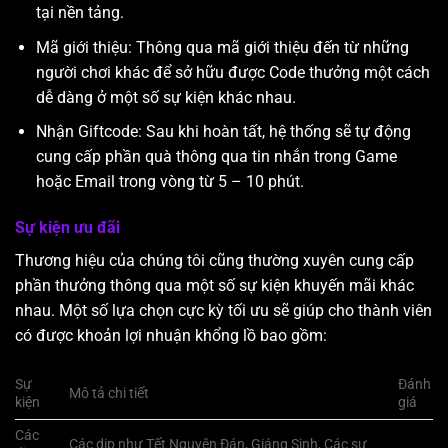
tại nền tảng.
Mã giới thiệu: Thông qua mã giới thiệu đến từ những
người chơi khác để sở hữu được Code thưởng một cách
dễ dàng ở một số sự kiện khác nhau.
Nhận Giftcode: Sau khi hoàn tất, hệ thống sẽ tự động
cung cấp phần quà thông qua tin nhắn trong Game
hoặc Email trong vòng từ 5 – 10 phút.
Sự kiện ưu đãi
Thương hiệu của chúng tôi cũng thường xuyên cung cấp
phần thưởng thông qua một số sự kiện khuyến mãi khác
nhau. Một số lựa chọn cực kỳ tối ưu sẽ giúp cho thành viên
có được khoản lợi nhuận khổng lồ bao gồm:
Sự
Đánh
Mô tả chi tiết
kiện
giá
Các
Các dịp như Tết Nguyên Đán, Giáng Sinh, Các sự