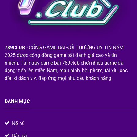
789CLUB
- CỔNG GAME BÀI ĐỔI THƯỞNG UY TÍN NĂM
2025 được cộng đồng game bài đánh giá cao và tín
nhiệm. Tải ngay game bài 789club chơi nhiều game đa
dạng: tiến lên miền Nam, mậu binh, bài phỏm, tài xỉu, xóc
dĩa, xì dách v.v. đáp ứng mọi nhu cầu khách hàng.
DANH MỤC
Nổ hũ
Bắn cá