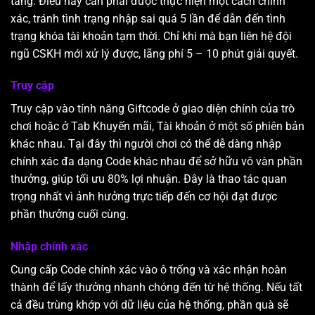
tảng. Điều này cần phải được thực hiện một cách chính
xác, tránh tình trạng nhập sai quá 5 lần để dẫn đến tình
trạng khóa tài khoản tạm thời. Chỉ khi mà bạn liên hệ đội
ngũ CSKH mới xử lý được, lãng phí 5 – 10 phút giải quyết.
Truy cập
Truy cập vào tính năng Giftcode ở giao diện chính của trò
chơi hoặc ở Tab Khuyến mãi, Tài khoản ở một số phiên bản
khác nhau. Tại đây thì người chơi có thể dễ dàng nhập
chính xác đa dạng Code khác nhau để sở hữu vô vàn phần
thưởng, giúp tối ưu 80% lợi nhuận. Đây là thao tác quan
trọng nhất vì ảnh hưởng trực tiếp đến cơ hội đạt được
phần thưởng cuối cùng.
Nhập chính xác
Cung cấp Code chính xác vào ô trống và xác nhận hoàn
thành để lấy thưởng nhanh chóng đến từ hệ thống. Nếu tất
cả đều trùng khớp với dữ liệu của hệ thống, phần quà sẽ