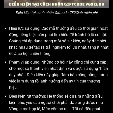
Điều kiện tại cách nhận Giftcode 789Club miễn phí
Hiệu lực sử dụng: Các mã thưởng đều có thời gian hoạt
động riêng biệt, cần phải tìm hiểu để tránh bỏ lỡ cơ hội.
Chúng chỉ áp dụng trong một số sự kiện, ngày đặc biệt
khác nhau để tạo ra trải nghiệm tối ưu nhất, tăng ít nhất
60% cơ hội chiến thắng.
Phạm vi áp dụng: Những cơ hội này cũng chỉ cung cấp
cho một số thành viên nhất định và được sử dụng 1 lần
duy nhất. Điều kiện này giúp đảm bảo công bằng, tránh
việc lạm dụng rồi ảnh hưởng đến uy tín của thương
hiệu.
Điều kiện rút thưởng: Hệ thống sẽ đưa ra những điều
kiện phụ, yêu cầu người chơi phải đáp ứng được như
Vòng cược hợp lệ, Mức vốn bỏ ra,… Tất cả đều phải