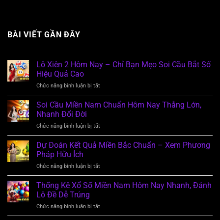
BÀI VIẾT GẦN ĐÂY
Lô Xiên 2 Hôm Nay – Chỉ Bạn Mẹo Soi Cầu Bắt Số
Hiệu Quả Cao
Chức năng bình luận bị tắt
ở
Lô
Xiên
Soi Cầu Miền Nam Chuẩn Hôm Nay Thắng Lớn,
2
Nhanh Đổi Đời
Hôm
Chức năng bình luận bị tắt
ở
Nay
Soi
–
Cầu
Dự Đoán Kết Quả Miền Bắc Chuẩn – Xem Phương
Chỉ
Miền
Bạn
Pháp Hữu Ích
Nam
Mẹo
Chức năng bình luận bị tắt
ở
Chuẩn
Soi
Dự
Hôm
Cầu
Đoán
Thống Kê Xổ Số Miền Nam Hôm Nay Nhanh, Đánh
Nay
Bắt
Kết
Thắng
Lô Đề Dễ Trúng
Số
Quả
Lớn,
Hiệu
Chức năng bình luận bị tắt
ở
Miền
Nhanh
Quả
Thống
Bắc
Đổi
Cao