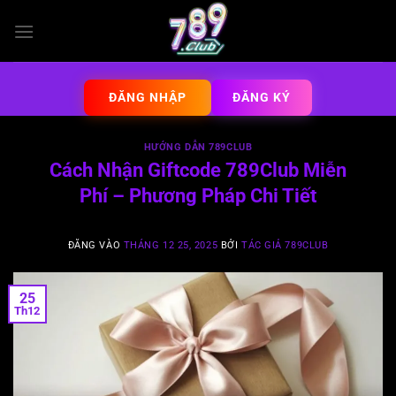
Bỏ
qua
nội
dung
ĐĂNG NHẬP
ĐĂNG KÝ
HƯỚNG DẪN 789CLUB
Cách Nhận Giftcode 789Club Miễn
Phí – Phương Pháp Chi Tiết
ĐĂNG VÀO
THÁNG 12 25, 2025
BỞI
TÁC GIẢ 789CLUB
25
Th12