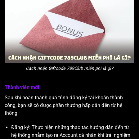
Cách nhận Giftcode 789Club miễn phí là gì?
Thành viên mới
Sau khi hoàn thành quá trình đăng ký tài khoản thành
công, bạn sẽ có được phần thưởng hấp dẫn đến từ hệ
thống:
Đăng ký: Thực hiện những thao tác hướng dẫn đến từ
hệ thống nhằm tạo ra Account cá nhân khi trải nghiệm