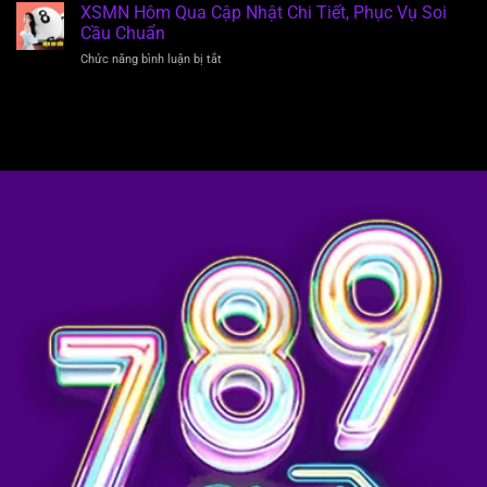
Kê
XSMN Hôm Qua Cập Nhật Chi Tiết, Phục Vụ Soi
Chuẩn
Đời
Xổ
–
Cầu Chuẩn
Số
Xem
Chức năng bình luận bị tắt
ở
Miền
Phương
XSMN
Nam
Pháp
Hôm
Hôm
Hữu
Qua
Nay
Ích
Cập
Nhanh,
Nhật
Đánh
Chi
Lô
Tiết,
Đề
Phục
Dễ
Vụ
Trúng
Soi
Cầu
Chuẩn