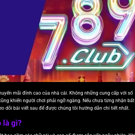
khuyến mãi đỉnh cao của nhà cái. Không những cung cấp với số
 cũng khiến người chơi phải ngỡ ngàng. Nếu chưa từng nhận bất
eo dõi bài viết sau để được chúng tôi hướng dẫn chi tiết nhất.
là gì?