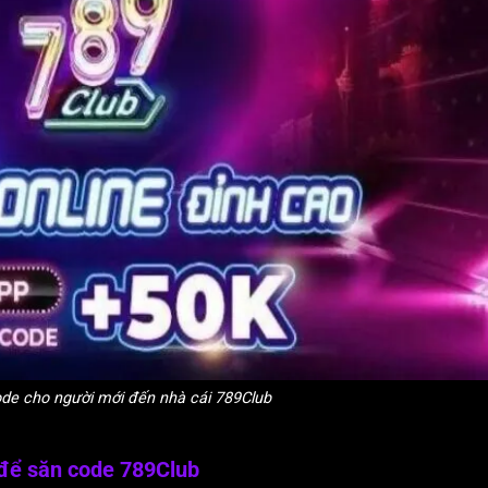
de cho người mới đến nhà cái 789Club
để săn code 789Club