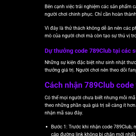
Bên cạnh việc trải nghiệm các sản phẩm cá
người chơi chinh phục. Chỉ cần hoàn thành
Vì đây là thử thách không dễ ăn nên các ph
mò của người chơi mà còn tạo sự thú vị tro
Dự thưởng code 789Club tại các s
Những sự kiện đặc biệt như sinh nhật thư
thưởng giá trị. Người chơi nên theo dõi fa
Cách nhận 789Club code
Có thể mọi người chưa biết nhưng mỗi mã 
theo những phần quà giá trị sẽ càng ít hơn
nhận mã sau đây.
Bước 1: Trước khi nhận code 789Club, m
cập đường link không bị chặn mới nhất 