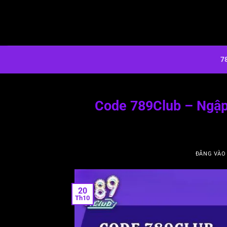
Bỏ
qua
nội
dung
7
Code 789Club – Ngập
ĐĂNG VÀ
20
Th10