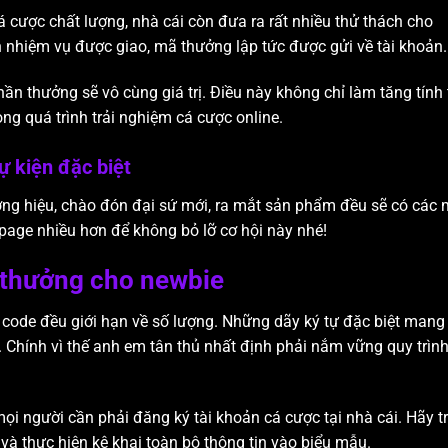
 cược chất lượng, nhà cái còn đưa ra rất nhiều thử thách cho
 nhiệm vụ được giao, mã thưởng lập tức được gửi về tài khoản.
ần thưởng sẽ vô cùng giá trị. Điều này không chỉ làm tăng tính 
ng quá trình trải nghiệm cá cược online.
ự kiện đặc biệt
ơng hiệu, chào đón đại sứ mới, ra mắt sản phẩm đều sẽ có các
npage nhiều hơn để không bỏ lỡ cơ hội này nhé!
 thưởng cho newbie
code đều giới hạn về số lượng. Những dãy ký tự đặc biệt mang
. Chính vì thế anh em tân thủ nhất định phải nắm vững quy trìn
ọi người cần phải đăng ký tài khoản cá cược tại nhà cái. Hãy t
và thực hiện kê khai toàn bộ thông tin vào biểu mẫu.