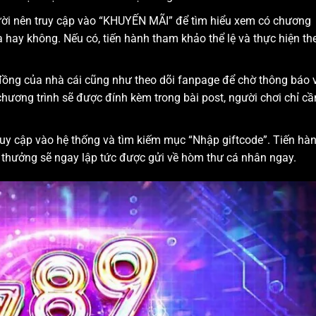
gười nên truy cập vào “KHUYẾN MÃI” để tìm hiểu xem có chương
a hay không. Nếu có, tiến hành tham khảo thể lệ và thực hiện th
ồng của nhà cái cũng như theo dõi fanpage để chờ thông báo 
chương trình sẽ được đính kèm trong bài post, người chơi chỉ cầ
ruy cập vào hệ thống và tìm kiếm mục “Nhập giftcode”. Tiến hà
 thưởng sẽ ngay lập tức được gửi về hòm thư cá nhân ngay.