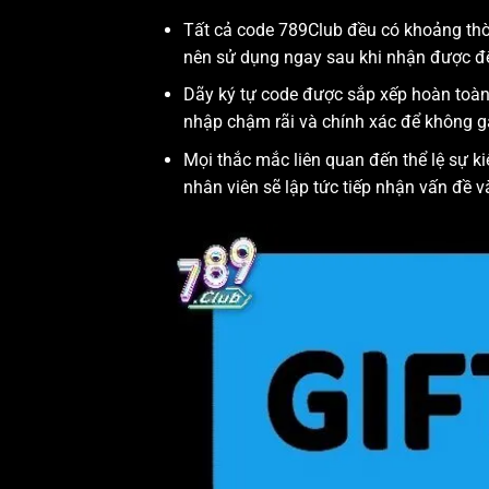
Tất cả code 789Club đều có khoảng thời
nên sử dụng ngay sau khi nhận được để
Dãy ký tự code được sắp xếp hoàn toàn 
nhập chậm rãi và chính xác để không gặ
Mọi thắc mắc liên quan đến thể lệ sự k
nhân viên sẽ lập tức tiếp nhận vấn đề 