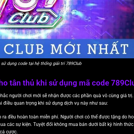
sử dụng code tại hệ thống giải trí 789Club
ho tân thủ khi sử dụng mã code 789Cl
n chắc người chơi mới sẽ nhận được các phần quà vô cùng giá trị.
i điều quan trọng khi sử dụng dịch vụ này như sau:
 ra đều hoàn toàn miễn phí. Người chơi có thể được tặng do h
ua các sự kiện. Tuyệt đối không mua bán dưới bất kỳ hình thức
cá cược.