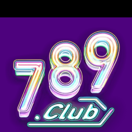
Qua
Nay
Ích
Cập
Nhanh,
Nhật
Đánh
Chi
Lô
Tiết,
Đề
Phục
Dễ
Vụ
Trúng
Soi
Cầu
Chuẩn