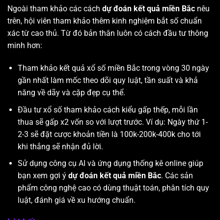
Ngoài tham khảo các cách
dự đoán kết quả miền Bắc
nêu
trên, hội viên tham khảo thêm kinh nghiệm bắt số chuẩn
xác từ cao thủ. Từ đó bản thân luôn có cách đầu tư thông
minh hơn:
Tham khảo kết quả xổ số miền Bắc trong vòng 30 ngày
gần nhất làm mốc theo dõi quy luật, tần suất và khả
năng về dãy và cặp đẹp cụ thể.
Đầu tư xổ số tham khảo cách kiểu gấp thếp, mỗi lần
thua sẽ gấp x2 vốn so với lượt trước. Ví dụ: Ngày thứ 1-
2-3 sẽ đặt cược khoản tiền là 100k-200k-400k cho tới
khi thắng sẽ nhận đủ lời.
Sử dụng công cụ AI và ứng dụng thống kê online giúp
bạn xem gợi ý
dự đoán kết quả miền Bắc
. Các sản
phẩm công nghệ cao có dùng thuật toán, phân tích quy
luật, đánh giá về xu hướng chuẩn.