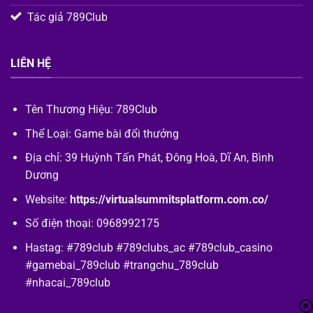
Tác giả 789Club
LIÊN HỆ
Tên Thương Hiệu: 789Club
Thể Loại: Game bài đổi thưởng
Địa chỉ: 39 Huỳnh Tấn Phát, Đông Hoà, Dĩ An, Bình
Dương
Website:
https://virtualsummitsplatform.com.co/
Số điện thoại: 0968992175
Hastag: #789club #789clubs_ac #789club_casino
#gamebai_789club #trangchu_789club
#nhacai_789club