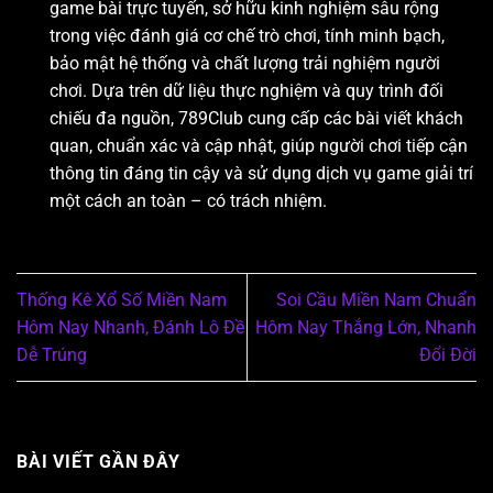
game bài trực tuyến, sở hữu kinh nghiệm sâu rộng
trong việc đánh giá cơ chế trò chơi, tính minh bạch,
bảo mật hệ thống và chất lượng trải nghiệm người
chơi. Dựa trên dữ liệu thực nghiệm và quy trình đối
chiếu đa nguồn, 789Club cung cấp các bài viết khách
quan, chuẩn xác và cập nhật, giúp người chơi tiếp cận
thông tin đáng tin cậy và sử dụng dịch vụ game giải trí
một cách an toàn – có trách nhiệm.
Thống Kê Xổ Số Miền Nam
Soi Cầu Miền Nam Chuẩn
Hôm Nay Nhanh, Đánh Lô Đề
Hôm Nay Thắng Lớn, Nhanh
Dễ Trúng
Đổi Đời
BÀI VIẾT GẦN ĐÂY