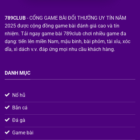
789CLUB
- CỔNG GAME BÀI ĐỔI THƯỞNG UY TÍN NĂM
2025 được cộng đồng game bài đánh giá cao và tín
nhiệm. Tải ngay game bài 789club chơi nhiều game đa
dạng: tiến lên miền Nam, mậu binh, bài phỏm, tài xỉu, xóc
dĩa, xì dách v.v. đáp ứng mọi nhu cầu khách hàng.
DANH MỤC
Nổ hũ
Bắn cá
Đá gà
Game bài