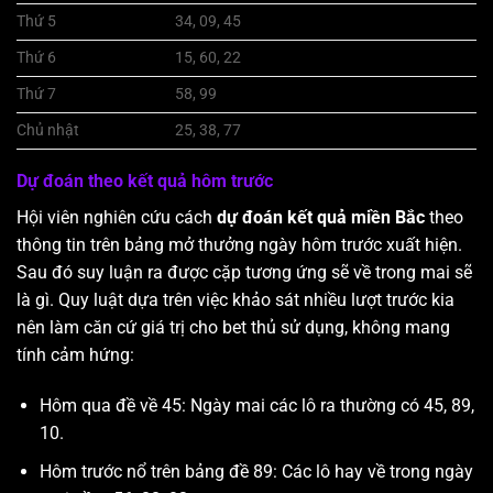
Thứ 5
34, 09, 45
Thứ 6
15, 60, 22
Thứ 7
58, 99
Chủ nhật
25, 38, 77
Dự đoán theo kết quả hôm trước
Hội viên nghiên cứu cách
dự đoán kết quả miền Bắc
theo
thông tin trên bảng mở thưởng ngày hôm trước xuất hiện.
Sau đó suy luận ra được cặp tương ứng sẽ về trong mai sẽ
là gì. Quy luật dựa trên việc khảo sát nhiều lượt trước kia
nên làm căn cứ giá trị cho bet thủ sử dụng, không mang
tính cảm hứng:
Hôm qua đề về 45: Ngày mai các lô ra thường có 45, 89,
10.
Hôm trước nổ trên bảng đề 89: Các lô hay về trong ngày