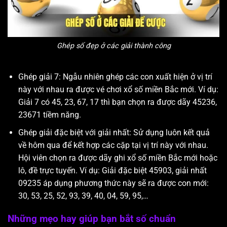
Ghép số đẹp ở các giải thành công
Ghép giải 7: Ngẫu nhiên ghép các con xuất hiện ở vị trí
này với nhau ra được vé chơi xổ số miền Bắc mới. Ví dụ:
Giải 7 có 45, 23, 67, 17 thì bạn chọn ra được dãy 45236,
23671 tiềm năng.
Ghép giải đặc biệt với giải nhất: Sử dụng luôn kết quả
về hôm qua để kết hợp các cặp tại vị trí này với nhau.
Hội viên chọn ra được dãy ghi xổ số miền Bắc mới hoặc
lô, đề trực tuyến. Ví dụ: Giải đặc biệt 45903, giải nhất
09235 áp dụng phương thức này sẽ ra được con mới:
30, 53, 25, 52, 93, 39, 40, 04, 59, 95,…
Những mẹo hay giúp bạn bắt số chuẩn