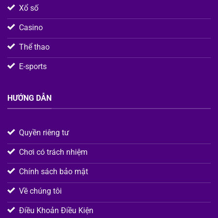
Xổ số
Casino
Thể thao
E-sports
HƯỚNG DẪN
Quyền riêng tư
Chơi có trách nhiệm
Chính sách bảo mật
Về chúng tôi
Điều Khoản Điều Kiện