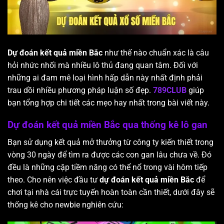
Dự đoán kết quả miền Bắc
như thế nào chuẩn xác là câu
hỏi nhức nhối mà nhiều lô thủ đang quan tâm. Đối với
những ai đam mê loại hình hấp dẫn này nhất định phải
trau dồi nhiều phương pháp luận số đẹp.
789CLUB
giúp
bạn tổng hợp chi tiết các mẹo hay nhất trong bài viết này.
Dự đoán kết quả miền Bắc qua thống kê lô gan
Bạn sử dụng kết quả mở thưởng từ công ty kiến thiết trong
vòng 30 ngày để tìm ra được các con gan lâu chưa về. Đó
đều là những cặp tiềm năng có thể nổ trong vài hôm tiếp
theo. Cho nên việc đầu tư
dự đoán kết quả miền Bắc
để
chơi tại nhà cái trực tuyến hoàn toàn cần thiết, dưới đây sẽ
thống kê cho newbie nghiên cứu: