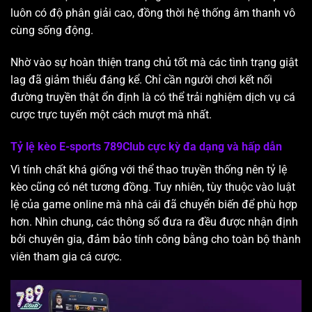
luôn có độ phân giải cao, đồng thời hệ thống âm thanh vô
cùng sống động.
Nhờ vào sự hoàn thiện trang chủ tốt mà các tình trạng giật
lag đã giảm thiểu đáng kể. Chỉ cần người chơi kết nối
đường truyền thật ổn định là có thể trải nghiệm dịch vụ cá
cược trực tuyến một cách mượt mà nhất.
Tỷ lệ kèo E-sports 789Club cực kỳ đa dạng và hấp dẫn
Vì tính chất khá giống với thể thao truyền thống nên tỷ lệ
kèo cũng có nét tương đồng. Tuy nhiên, tùy thuộc vào luật
lệ của game online mà nhà cái đã chuyển biến để phù hợp
hơn. Nhìn chung, các thông số đưa ra đều được nhận định
bởi chuyên gia, đảm bảo tính công bằng cho toàn bộ thành
viên tham gia cá cược.