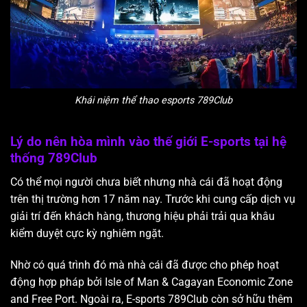
Khái niệm thể thao esports 789Club
Lý do nên hòa mình vào thế giới E-sports tại hệ
thống 789Club
Có thể mọi người chưa biết nhưng nhà cái đã hoạt động
trên thị trường hơn 17 năm nay. Trước khi cung cấp dịch vụ
giải trí đến khách hàng, thương hiệu phải trải qua khâu
kiểm duyệt cực kỳ nghiêm ngặt.
Nhờ có quá trình đó mà nhà cái đã được cho phép hoạt
động hợp pháp bởi Isle of Man & Cagayan Economic Zone
and Free Port. Ngoài ra, E-sports 789Club còn sở hữu thêm