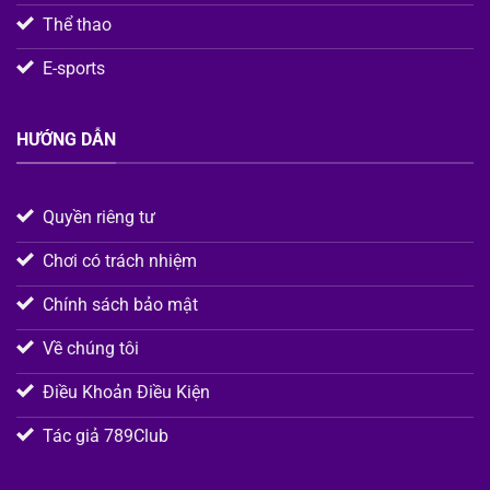
Thể thao
E-sports
HƯỚNG DẪN
Quyền riêng tư
Chơi có trách nhiệm
Chính sách bảo mật
Về chúng tôi
Điều Khoản Điều Kiện
Tác giả 789Club