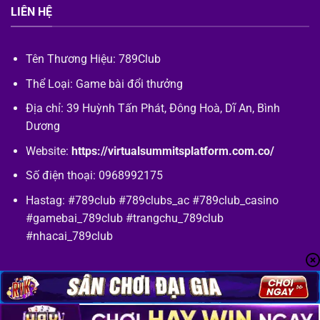
LIÊN HỆ
Tên Thương Hiệu: 789Club
Thể Loại: Game bài đổi thưởng
Địa chỉ: 39 Huỳnh Tấn Phát, Đông Hoà, Dĩ An, Bình
Dương
Website:
https://virtualsummitsplatform.com.co/
Số điện thoại: 0968992175
Hastag: #789club #789clubs_ac #789club_casino
#gamebai_789club #trangchu_789club
#nhacai_789club
Copyright 2024 © 789Club | Cổng Game Bài Uy Tín Số 1 Việt Nam