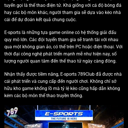
tuyến gọi là thể thao điện tử. Khá giống với cá độ bóng đá
hay các bộ môn khác, người tham gia sẽ dựa vào kèo nhà
cái để dự đoán kết quả chung cuộc.
E-sports là những tựa game online có hệ thống giải đấu
quy mô lớn. Các đội tuyển tham gia sẽ tranh tài với nhau
qua một không gian ảo, có thể trên PC hoặc điện thoại. Với
thời đại công nghệ phát triển mạnh mẽ như hiện nay, số
lượng người quan tâm đến thể thao tử ngày càng đông.
Nhận thấy được tiềm năng, E-sports 789Club đã được nhà
cái phát triển và cung cấp đến người chơi. Không chỉ sở
hữu kho game khổng lồ mà tỷ lệ kèo cũng hấp dẫn không
kém các bộ môn thể thao truyền thống.