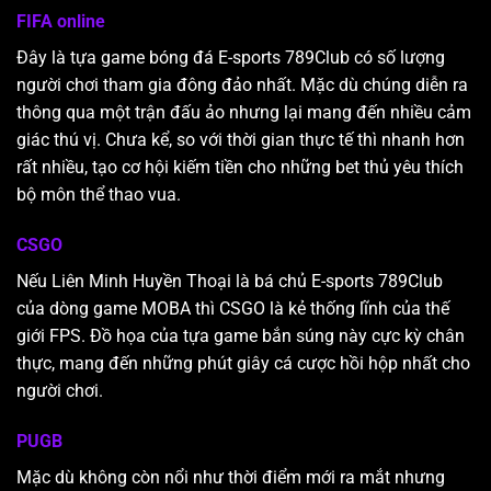
FIFA online
Đây là tựa game bóng đá E-sports 789Club có số lượng
người chơi tham gia đông đảo nhất. Mặc dù chúng diễn ra
thông qua một trận đấu ảo nhưng lại mang đến nhiều cảm
giác thú vị. Chưa kể, so với thời gian thực tế thì nhanh hơn
rất nhiều, tạo cơ hội kiếm tiền cho những bet thủ yêu thích
bộ môn thể thao vua.
CSGO
Nếu Liên Minh Huyền Thoại là bá chủ E-sports 789Club
của dòng game MOBA thì CSGO là kẻ thống lĩnh của thế
giới FPS. Đồ họa của tựa game bắn súng này cực kỳ chân
thực, mang đến những phút giây cá cược hồi hộp nhất cho
người chơi.
PUGB
Mặc dù không còn nổi như thời điểm mới ra mắt nhưng