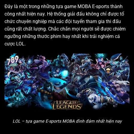
Đây là một trong những tựa game MOBA E-sports thành
công nhất hiện nay. Hệ thống giải đấu không chỉ được tổ
chức chuyên nghiệp mà các đội tuyển tham gia thi đấu
cũng rất chất lượng. Chắc chắn mọi người sẽ được chiêm
ngưỡng những thước phim hay nhất khi trải nghiệm cá
cược LOL.
LOL – tựa game E-sports MOBA đình đám nhất hiện nay