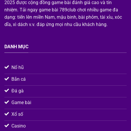
2025 được cộng đồng game bài đánh giá cao và tín
nhiệm. Tải ngay game bài 789club chơi nhiều game đa
dạng: tiến lên miền Nam, mậu binh, bài phỏm, tài xỉu, xóc
dĩa, xì dách v.v. đáp ứng mọi nhu cầu khách hàng.
DANH MỤC
Nổ hũ
Bắn cá
Đá gà
Game bài
Xổ số
Casino