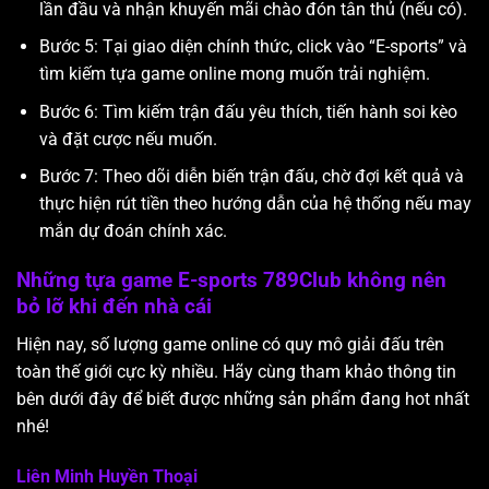
lần đầu và nhận khuyến mãi chào đón tân thủ (nếu có).
Bước 5: Tại giao diện chính thức, click vào “E-sports” và
tìm kiếm tựa game online mong muốn trải nghiệm.
Bước 6: Tìm kiếm trận đấu yêu thích, tiến hành soi kèo
và đặt cược nếu muốn.
Bước 7: Theo dõi diễn biến trận đấu, chờ đợi kết quả và
thực hiện rút tiền theo hướng dẫn của hệ thống nếu may
mắn dự đoán chính xác.
Những tựa game E-sports 789Club không nên
bỏ lỡ khi đến nhà cái
Hiện nay, số lượng game online có quy mô giải đấu trên
toàn thế giới cực kỳ nhiều. Hãy cùng tham khảo thông tin
bên dưới đây để biết được những sản phẩm đang hot nhất
nhé!
Liên Minh Huyền Thoại