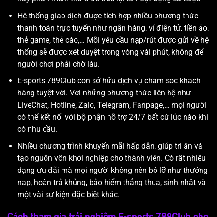
Hệ thống giao dịch được tích hợp nhiều phương thức
thanh toán trực tuyến như ngân hàng, ví điện tử, tiền ảo,
thẻ game, thẻ cào,… Mỗi yêu cầu nạp/rút được gửi về hệ
thống sẽ được xét duyệt trong vòng vài phút, không để
người chơi phải chờ lâu.
E-sports 789Club còn sở hữu dịch vụ chăm sóc khách
hàng tuyệt vời. Với những phương thức liên hệ như
LiveChat, Hotline, Zalo, Telegram, Fanpage,… mọi người
có thể kết nối với bộ phận hỗ trợ 24/7 bất cứ lúc nào khi
có nhu cầu.
Nhiều chương trình khuyến mãi hấp dẫn, giúp tri ân và
tạo nguồn vốn khởi nghiệp cho thành viên. Có rất nhiều
dạng ưu đãi mà mọi người không nên bỏ lỡ như thưởng
nạp, hoàn trả khủng, bảo hiểm thắng thua, sinh nhật và
một vài sự kiện đặc biệt khác.
Cách tham gia trải nghiệm E-sports 789Club cho