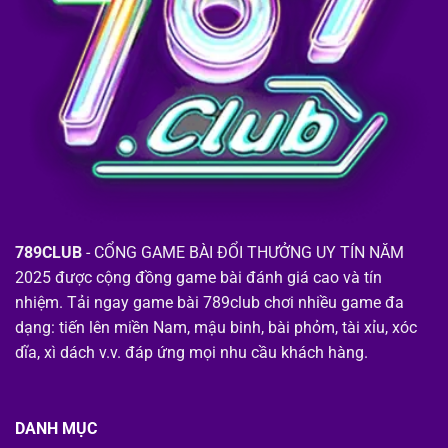
789CLUB
- CỔNG GAME BÀI ĐỔI THƯỞNG UY TÍN NĂM
2025 được cộng đồng game bài đánh giá cao và tín
nhiệm. Tải ngay game bài 789club chơi nhiều game đa
dạng: tiến lên miền Nam, mậu binh, bài phỏm, tài xỉu, xóc
dĩa, xì dách v.v. đáp ứng mọi nhu cầu khách hàng.
DANH MỤC