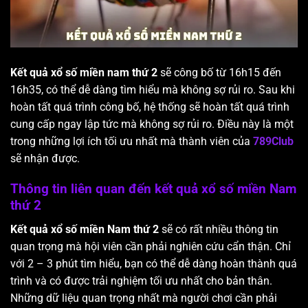
Kết quả xổ số miền nam thứ 2
sẽ công bố từ 16h15 đến
16h35, có thể dễ dàng tìm hiểu mà không sợ rủi ro. Sau khi
hoàn tất quá trình công bố, hệ thống sẽ hoàn tất quá trình
cung cấp ngay lập tức mà không sợ rủi ro. Điều này là một
trong những lợi ích tối ưu nhất mà thành viên của
789Club
sẽ nhận được.
Thông tin liên quan đến kết quả xổ số miền Nam
thứ 2
Kết quả xổ số miền Nam thứ 2
sẽ có rất nhiều thông tin
quan trọng mà hội viên cần phải nghiên cứu cẩn thận. Chỉ
với 2 – 3 phút tìm hiểu, bạn có thể dễ dàng hoàn thành quá
trình và có được trải nghiệm tối ưu nhất cho bản thân.
Những dữ liệu quan trọng nhất mà người chơi cần phải