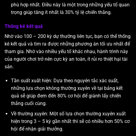
phù hợp nhất. Điều này là một trong những yếu tố quan
trọng giúp tăng ít nhất là 30% tỷ lệ chiến thắng.
Thống kê kết quả
Nhờ vào 100 – 200 kỳ dự thưởng liên tục, bạn có thể thống
kê kết quả và tìm ra được những phương án tối ưu nhất để
tham gia. Nhờ vào nhiều yếu tố khác nhau, hành trình này
của người chơi trở nên cực kỳ an toàn, ít rủi ro thiệt hại tài
sản.
Tần suất xuất hiện: Dựa theo nguyên tắc xác suất,
những lựa chọn không thường xuyên về tại bảng kết
quả sẽ giúp đem đến 80% cơ hội để giành lấy chiến
thắng cuối cùng.
Về thường xuyên: Một số lựa chọn thường xuyên xuất
hiện trong 3 – 5 kỳ gần nhất thì sẽ có nhiều hơn 50% cơ
hội để nhận giải thưởng.