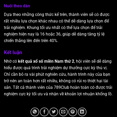
Nuôi theo dàn
Dựa theo những công thức kể trên, thành viên sẽ có được
rất nhiều lựa chọn khác nhau có thể dễ dàng lựa chọn để
trải nghiệm. Khung tối ưu nhất có thể lựa chọn để trải
nghiệm hiện nay là 16 hoặc 36, giúp dễ dàng tăng tỷ lệ
chiến thắng lên đến trên 40%.
Kết luận
Nhờ có
kết quả xổ số miền Nam thứ 2
, hội viên sẽ dễ dàng
hiểu được quá trình trải nghiệm dự thưởng cực kỳ thú vị.
Chỉ cần bỏ ra vài phút nghiên cứu, hành trình này của bạn
trở nên an toàn hơn rất nhiều, không có rủi ro thiệt hại tài
sản. Tất cả thành viên của 789Club hoàn toàn có được trải
nghiệm cực kỳ tối ưu và nhận về khoản lợi nhuận khổng lồ.