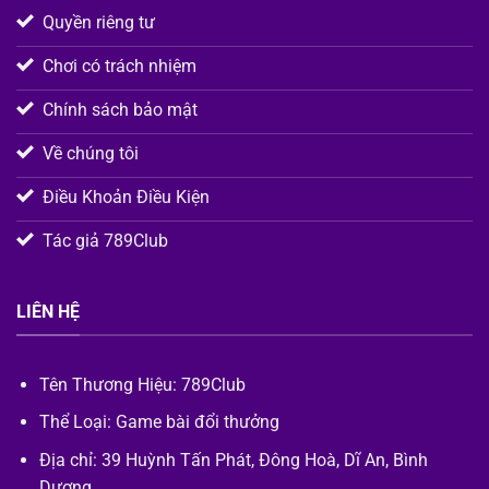
Quyền riêng tư
Chơi có trách nhiệm
Chính sách bảo mật
Về chúng tôi
Điều Khoản Điều Kiện
Tác giả 789Club
LIÊN HỆ
Tên Thương Hiệu: 789Club
Thể Loại: Game bài đổi thưởng
Địa chỉ: 39 Huỳnh Tấn Phát, Đông Hoà, Dĩ An, Bình
Dương