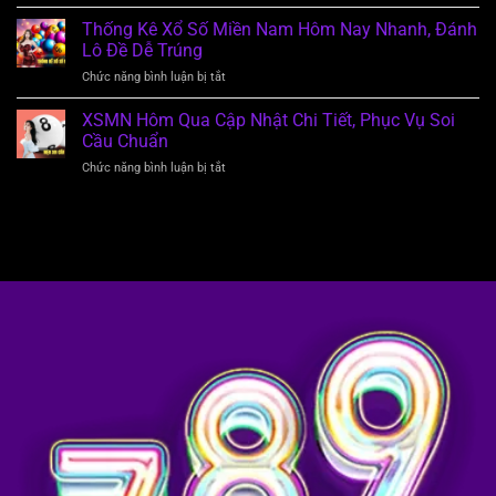
Dự
Hôm
Cầu
Đoán
Thống Kê Xổ Số Miền Nam Hôm Nay Nhanh, Đánh
Nay
Bắt
Kết
Thắng
Lô Đề Dễ Trúng
Số
Quả
Lớn,
Hiệu
Chức năng bình luận bị tắt
ở
Miền
Nhanh
Quả
Thống
Bắc
Đổi
Cao
Kê
XSMN Hôm Qua Cập Nhật Chi Tiết, Phục Vụ Soi
Chuẩn
Đời
Xổ
–
Cầu Chuẩn
Số
Xem
Chức năng bình luận bị tắt
ở
Miền
Phương
XSMN
Nam
Pháp
Hôm
Hôm
Hữu
Qua
Nay
Ích
Cập
Nhanh,
Nhật
Đánh
Chi
Lô
Tiết,
Đề
Phục
Dễ
Vụ
Trúng
Soi
Cầu
Chuẩn