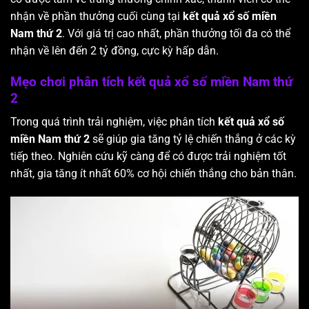
nhận về phần thưởng cuối cùng tại
kết quả xổ số miền
Nam thứ 2
. Với giá trị cao nhất, phần thưởng tối đa có thể
nhận về lên đến 2 tỷ đồng, cực kỳ hấp dẫn.
Mẹo chơi phân tích kết quả xổ số miền Nam thứ
2
Trong quá trình trải nghiệm, việc phân tích
kết quả xổ số
miền Nam thứ 2
sẽ giúp gia tăng tỷ lệ chiến thắng ở các kỳ
tiếp theo. Nghiên cứu kỹ càng để có được trải nghiệm tốt
nhất, gia tăng ít nhất 60% cơ hội chiến thắng cho bản thân.