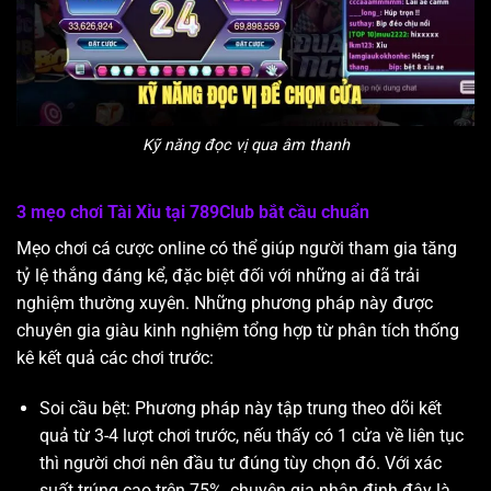
Kỹ năng đọc vị qua âm thanh
3 mẹo chơi Tài Xỉu tại 789Club bắt cầu chuẩn
Mẹo chơi cá cược online có thể giúp người tham gia tăng
tỷ lệ thắng đáng kể, đặc biệt đối với những ai đã trải
nghiệm thường xuyên. Những phương pháp này được
chuyên gia giàu kinh nghiệm tổng hợp từ phân tích thống
kê kết quả các chơi trước:
Soi cầu bệt: Phương pháp này tập trung theo dõi kết
quả từ 3-4 lượt chơi trước, nếu thấy có 1 cửa về liên tục
thì người chơi nên đầu tư đúng tùy chọn đó. Với xác
suất trúng cao trên 75%, chuyên gia nhận định đây là