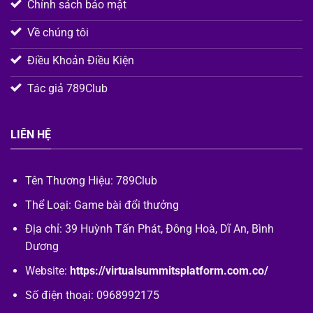
Chính sách bảo mật
Về chúng tôi
Điều Khoản Điều Kiện
Tác giả 789Club
LIÊN HỆ
Tên Thương Hiệu: 789Club
Thể Loại: Game bài đổi thưởng
Địa chỉ: 39 Huỳnh Tấn Phát, Đông Hoà, Dĩ An, Bình
Dương
Website:
https://virtualsummitsplatform.com.co/
Số điện thoại: 0968992175