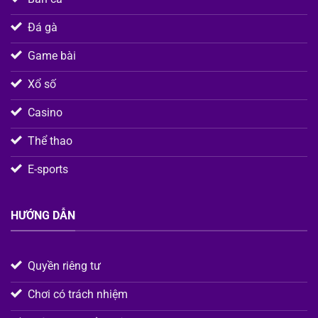
Đá gà
Game bài
Xổ số
Casino
Thể thao
E-sports
HƯỚNG DẪN
Quyền riêng tư
Chơi có trách nhiệm