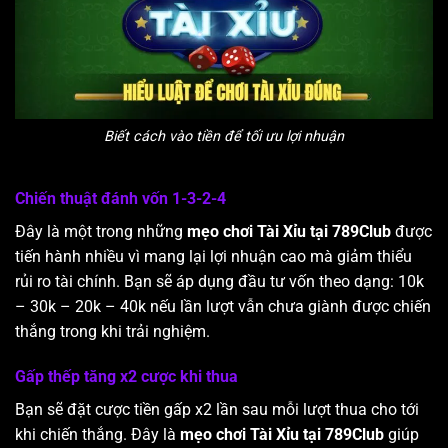
Biết cách vào tiền để tối ưu lợi nhuận
Chiến thuật đánh vốn 1-3-2-4
Đây là một trong những
mẹo chơi Tài Xỉu tại 789Club
được
tiến hành nhiều vì mang lại lợi nhuận cao mà giảm thiểu
rủi ro tài chính. Bạn sẽ áp dụng đầu tư vốn theo dạng: 10k
– 30k – 20k – 40k nếu lần lượt vẫn chưa giành được chiến
thắng trong khi trải nghiệm.
Gấp thếp tăng x2 cược khi thua
Bạn sẽ đặt cược tiền gấp x2 lần sau mỗi lượt thua cho tới
khi chiến thắng. Đây là
mẹo chơi Tài Xỉu tại 789Club
giúp