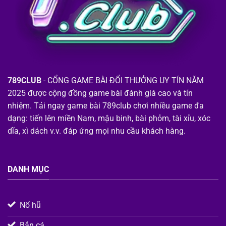
789CLUB
- CỔNG GAME BÀI ĐỔI THƯỞNG UY TÍN NĂM
2025 được cộng đồng game bài đánh giá cao và tín
nhiệm. Tải ngay game bài 789club chơi nhiều game đa
dạng: tiến lên miền Nam, mậu binh, bài phỏm, tài xỉu, xóc
dĩa, xì dách v.v. đáp ứng mọi nhu cầu khách hàng.
DANH MỤC
Nổ hũ
Bắn cá