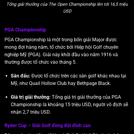
Tổng giải thưởng của The Open Championship lên tới 16,5 triệu
USD
PGA Championship
PGA Championship là một trong bốn giải Major được
mong đợi hàng năm, tổ chức bởi Hiệp hội Golf chuyên
nghiệp Mỹ (PGA). Giải này khởi đầu vào năm 1916 và
thường được tổ chức vào tháng 5.
Sân đấu:
Được tổ chức trên các sân golf khác nhau tại
Mỹ, như Quail Hollow Club hay Bethpage Black.
Giá trị giải thưởng:
Tổng giá trị giải thưởng của PGA
Championship là khoảng 15 triệu USD, người vô địch sẽ
nhận 2,7 triệu USD.
Ryder Cup – Giải Golf đồng đội đỉnh cao