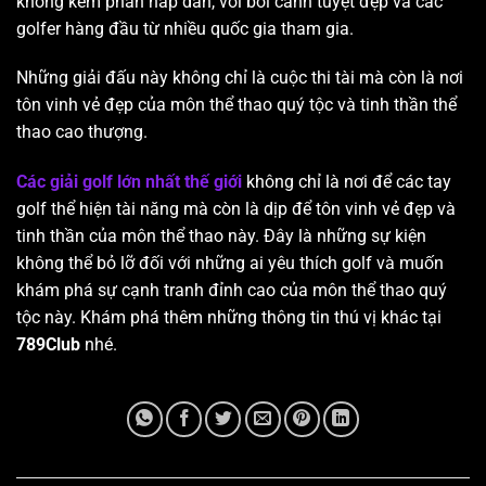
không kém phần hấp dẫn, với bối cảnh tuyệt đẹp và các
golfer hàng đầu từ nhiều quốc gia tham gia.
Những giải đấu này không chỉ là cuộc thi tài mà còn là nơi
tôn vinh vẻ đẹp của môn thể thao quý tộc và tinh thần thể
thao cao thượng.
Các giải golf lớn nhất thế giới
không chỉ là nơi để các tay
golf thể hiện tài năng mà còn là dịp để tôn vinh vẻ đẹp và
tinh thần của môn thể thao này. Đây là những sự kiện
không thể bỏ lỡ đối với những ai yêu thích golf và muốn
khám phá sự cạnh tranh đỉnh cao của môn thể thao quý
tộc này. Khám phá thêm những thông tin thú vị khác tại
789Club
nhé.