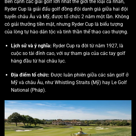
Bên cạnh các giải golf lớn nhất thế giới thể loại cá nhân,
Ryder Cup là giải đấu golf đồng đội danh giá giữa hai đội
tuyển châu Âu và Mỹ, được tổ chức 2 năm một lần. Không
có giải thưởng tiền mặt, nhưng Ryder Cup là biểu tượng
của lòng tự hào dân tộc và tinh thần thể thao cao thượng.
Lịch sử và ý nghĩa:
Ryder Cup ra đời từ năm 1927, là
cuộc so tài đỉnh cao, với sự tham gia của các tay golf
hàng đầu từ hai châu lục.
Địa điểm tổ chức:
Được luân phiên giữa các sân golf ở
Mỹ và châu Âu, như Whistling Straits (Mỹ) hay Le Golf
National (Pháp).