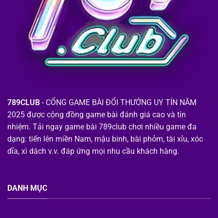
789CLUB
- CỔNG GAME BÀI ĐỔI THƯỞNG UY TÍN NĂM
2025 được cộng đồng game bài đánh giá cao và tín
nhiệm. Tải ngay game bài 789club chơi nhiều game đa
dạng: tiến lên miền Nam, mậu binh, bài phỏm, tài xỉu, xóc
dĩa, xì dách v.v. đáp ứng mọi nhu cầu khách hàng.
DANH MỤC