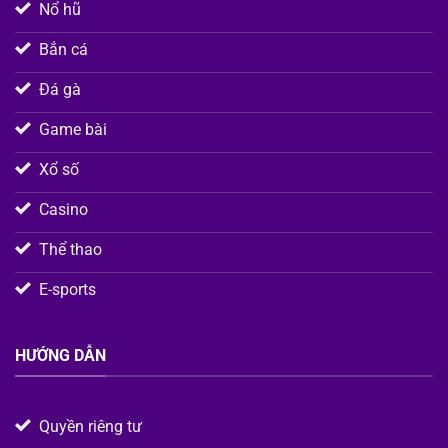
Nổ hũ
Bắn cá
Đá gà
Game bài
Xổ số
Casino
Thể thao
E-sports
HƯỚNG DẪN
Quyền riêng tư