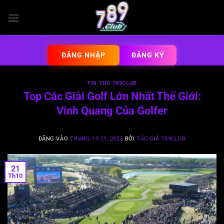
Bỏ
qua
nội
dung
ĐĂNG NHẬP
ĐĂNG KÝ
TIN TỨC 789CLUB
Top Các Giải Golf Lớn Nhất Thế Giới:
Vinh Quang Của Golfer
ĐĂNG VÀO
THÁNG 10 21, 2025
BỞI
TÁC GIẢ 789CLUB
21
Th10